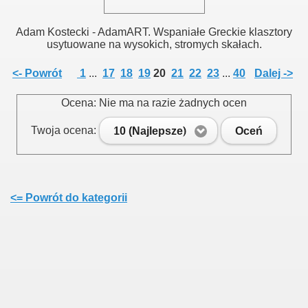
Adam Kostecki - AdamART. Wspaniałe Greckie klasztory
usytuowane na wysokich, stromych skałach.
<- Powrót
1
...
17
18
19
20
21
22
23
...
40
Dalej ->
Ocena: Nie ma na razie żadnych ocen
Twoja ocena:
10 (Najlepsze)
Oceń
<= Powrót do kategorii