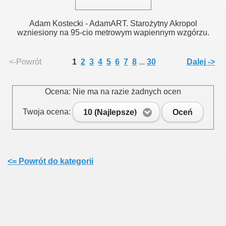
Adam Kostecki - AdamART. Starożytny Akropol
wzniesiony na 95-cio metrowym wapiennym wzgórzu.
<-Powrót
1
2
3
4
5
6
7
8
...
30
Dalej ->
Ocena: Nie ma na razie żadnych ocen
Twoja ocena:
10 (Najlepsze)
Oceń
<= Powrót do kategorii