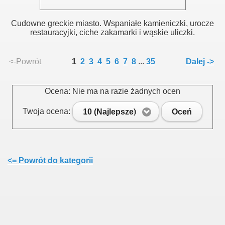
Cudowne greckie miasto. Wspaniałe kamieniczki, urocze
restauracyjki, ciche zakamarki i wąskie uliczki.
<-Powrót
1
2
3
4
5
6
7
8
...
35
Dalej ->
Ocena: Nie ma na razie żadnych ocen
Twoja ocena:
10 (Najlepsze)
Oceń
<= Powrót do kategorii