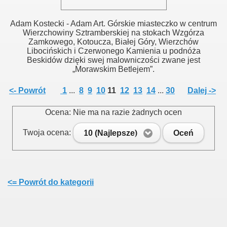
Adam Kostecki - Adam Art. Górskie miasteczko w centrum
Wierzchowiny Sztramberskiej na stokach Wzgórza
Zamkowego, Kotoucza, Białej Góry, Wierzchów
Libocińskich i Czerwonego Kamienia u podnóża
Beskidów dzięki swej malowniczości zwane jest
„Morawskim Betlejem”.
<- Powrót
1
...
8
9
10
11
12
13
14
...
30
Dalej ->
Ocena: Nie ma na razie żadnych ocen
Twoja ocena:
10 (Najlepsze)
Oceń
<= Powrót do kategorii