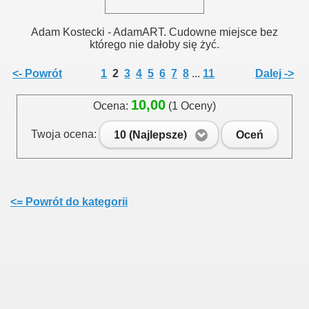
Adam Kostecki - AdamART. Cudowne miejsce bez
którego nie dałoby się żyć.
<- Powrót
1
2
3
4
5
6
7
8
...
11
Dalej ->
10,00
Ocena:
(1 Oceny)
Twoja ocena:
10 (Najlepsze)
Oceń
<= Powrót do kategorii