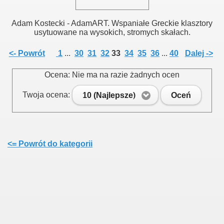
Adam Kostecki - AdamART. Wspaniałe Greckie klasztory
usytuowane na wysokich, stromych skałach.
<- Powrót
1
...
30
31
32
33
34
35
36
...
40
Dalej ->
Ocena: Nie ma na razie żadnych ocen
Twoja ocena:
10 (Najlepsze)
Oceń
<= Powrót do kategorii