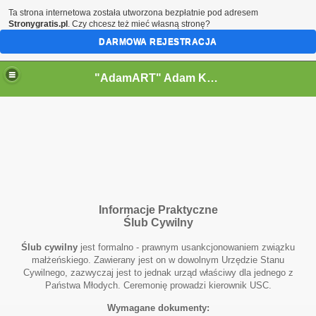
Ta strona internetowa została utworzona bezpłatnie pod adresem
Stronygratis.pl
. Czy chcesz też mieć własną stronę?
DARMOWA REJESTRACJA
"AdamART" Adam Kostecki Bielsko-Biała - Krajobrazy
Informacje Praktyczne
Ślub Cywilny
Ślub cywilny
jest formalno - prawnym usankcjonowaniem związku
a
małżeńskiego. Zawierany jest on w dowolnym Urzędzie Stanu
Cywilnego, zazwyczaj jest to jednak urząd właściwy dla jednego z
Państwa Młodych. Ceremonię prowadzi kierownik USC.
Wymagane dokumenty: