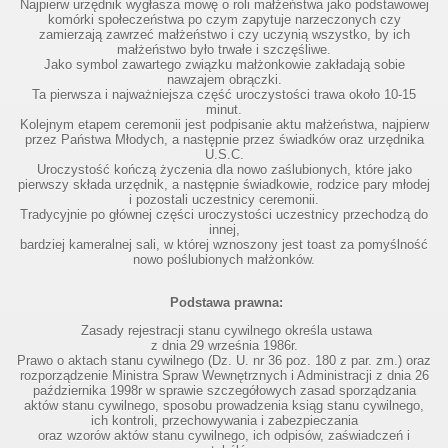
Najpierw urzędnik wygłasza mowę o roli małżeństwa jako podstawowej
komórki społeczeństwa po czym zapytuje narzeczonych czy
zamierzają zawrzeć małżeństwo i czy uczynią wszystko, by ich
małżeństwo było trwałe i szczęśliwe.
Jako symbol zawartego związku małżonkowie zakładają sobie
nawzajem obrączki.
Ta pierwsza i najważniejsza część uroczystości trawa około 10-15
minut.
Kolejnym etapem ceremonii jest podpisanie aktu małżeństwa, najpierw
przez Państwa Młodych, a następnie przez świadków oraz urzędnika
U.S.C.
Uroczystość kończą życzenia dla nowo zaślubionych, które jako
pierwszy składa urzędnik, a następnie świadkowie, rodzice pary młodej
i pozostali uczestnicy ceremonii.
Tradycyjnie po głównej części uroczystości uczestnicy przechodzą do
innej,
bardziej kameralnej sali, w której wznoszony jest toast za pomyślność
nowo poślubionych małżonków.
Podstawa prawna:
Zasady rejestracji stanu cywilnego określa ustawa
z dnia 29 września 1986r.
Prawo o aktach stanu cywilnego (Dz. U. nr 36 poz. 180 z par. zm.) oraz
rozporządzenie Ministra Spraw Wewnętrznych i Administracji z dnia 26
października 1998r w sprawie szczegółowych zasad sporządzania
aktów stanu cywilnego, sposobu prowadzenia ksiąg stanu cywilnego,
ich kontroli, przechowywania i zabezpieczania
oraz wzorów aktów stanu cywilnego, ich odpisów, zaświadczeń i