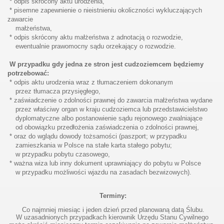
* odpis skrócony aktu urodzenia,
* pisemne zapewnienie o nieistnieniu okoliczności wykluczających
zawarcie
małżeństwa,
* odpis skrócony aktu małżeństwa z adnotacją o rozwodzie,
ewentualnie prawomocny sądu orzekający o rozwodzie.
W przypadku gdy jedna ze stron jest cudzoziemcem będziemy
potrzebować:
* odpis aktu urodzenia wraz z tłumaczeniem dokonanym
przez tłumacza przysięgłego,
* zaświadczenie o zdolności prawnej do zawarcia małżeństwa wydane
przez właściwy organ w kraju cudzoziemca lub przedstawicielstwo
dyplomatyczne albo postanowienie sądu rejonowego zwalniające
od obowiązku przedłożenia zaświadczenia o zdolności prawnej,
* oraz do wglądu dowody tożsamości (paszport; w przypadku
zamieszkania w Polsce na stałe karta stałego pobytu;
w przypadku pobytu czasowego,
* ważna wiza lub inny dokument uprawniający do pobytu w Polsce
w przypadku możliwości wjazdu na zasadach bezwizowych).
Terminy:
Co najmniej miesiąc i jeden dzień przed planowaną datą Ślubu.
W uzasadnionych przypadkach kierownik Urzędu Stanu Cywilnego