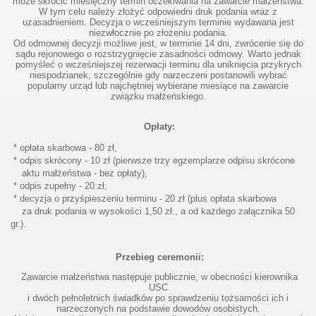
może skrócić miesięczny termin oczekiwania na zawarcie małżeństwa.
W tym celu należy złożyć odpowiedni druk podania wraz z
uzasadnieniem. Decyzja o wcześniejszym terminie wydawana jest
niezwłocznie po złożeniu podania.
Od odmownej decyzji możliwe jest, w terminie 14 dni, zwrócenie się do
sądu rejonowego o rozstrzygnięcie zasadności odmowy. Warto jednak
e
pomyśleć o wcześniejszej rezerwacji terminu dla uniknięcia przykrych
niespodzianek, szczególnie gdy narzeczeni postanowili wybrać
popularny urząd lub najchętniej wybierane miesiące na zawarcie
związku małżeńskiego.
Opłaty:
* opłata skarbowa - 80 zł,
* odpis skrócony - 10 zł (pierwsze trzy egzemplarze odpisu skrócone
aktu małżeństwa - bez opłaty),
* odpis zupełny - 20 zł,
* decyzja o przyśpieszeniu terminu - 20 zł (plus opłata skarbowa
za druk podania w wysokości 1,50 zł., a od każdego załącznika 50
gr.).
Przebieg ceremonii:
Zawarcie małżeństwa następuje publicznie, w obecności kierownika
USC
i dwóch pełnoletnich świadków po sprawdzeniu tożsamości ich i
narzeczonych na podstawie dowodów osobistych.