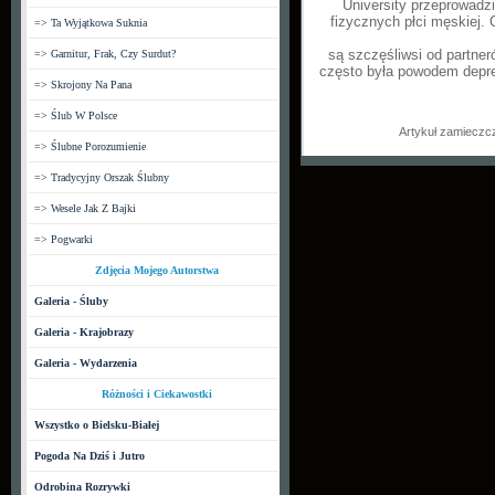
University przeprowadzi
fizycznych płci męskiej. 
=> Ta Wyjątkowa Suknia
są szczęśliwsi od partne
=> Garnitur, Frak, Czy Surdut?
często była powodem depre
=> Skrojony Na Pana
=> Ślub W Polsce
Artykuł zamieczc
=> Ślubne Porozumienie
=> Tradycyjny Orszak Ślubny
=> Wesele Jak Z Bajki
=> Pogwarki
Zdjęcia Mojego Autorstwa
Galeria - Śluby
Galeria - Krajobrazy
Galeria - Wydarzenia
Różności i Ciekawostki
Wszystko o Bielsku-Białej
Pogoda Na Dziś i Jutro
Odrobina Rozrywki