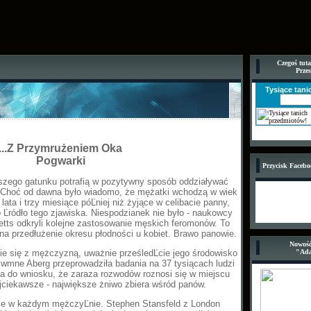
Czegoś tuta
Prze
Tysiące tan
...Z Przymrużeniem Oka
Pogwarki
Przycisk Faceb
szego gatunku potrafią w pozytywny sposób oddziaływać
. Choć od dawna było wiadomo, że mężatki wchodzą w wiek
lata i trzy miesiące póĽniej niż żyjące w celibacie panny,
o Ľródło tego zjawiska. Niespodzianek nie było - naukowcy
etts odkryli kolejne zastosowanie męskich feromonów. To
 na przedłużenie okresu płodności u kobiet. Brawo panowie.
Nowość
ie się z mężczyzną, uważnie prześledĽcie jego środowisko
"Ad
wmne Aberg przeprowadziła badania na 37 tysiącach ludzi
ła do wniosku, że zaraza rozwodów roznosi się w miejscu
ajciekawsze - największe żniwo zbiera wśród panów.
mie w każdym mężczyĽnie. Stephen Stansfeld z London