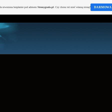
DARMOWA 
ała utworzona bezpłatnie pod adresem
Stronygratis.pl
. Czy chcesz też mieć własną stronę?