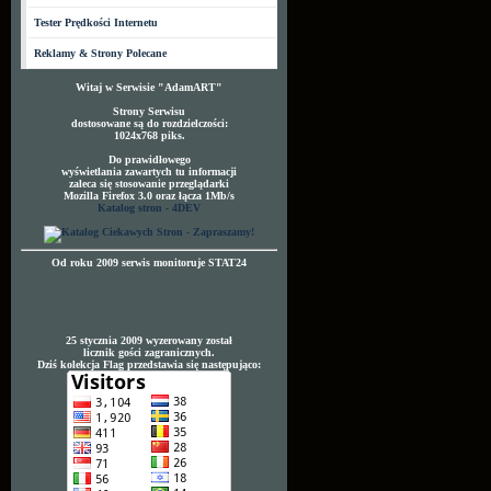
Tester Prędkości Internetu
Reklamy & Strony Polecane
Witaj w Serwisie "AdamART"
Strony Serwisu
dostosowane są do rozdzielczości:
1024x768 piks.
Do prawidłowego
wyświetlania zawartych tu informacji
zaleca się stosowanie przeglądarki
Mozilla Firefox 3.0 oraz łącza 1Mb/s
Katalog stron - 4DEV
Od roku 2009 serwis monitoruje STAT24
25 stycznia 2009 wyzerowany został
licznik gości zagranicznych.
Dziś kolekcja Flag przedstawia się następująco: