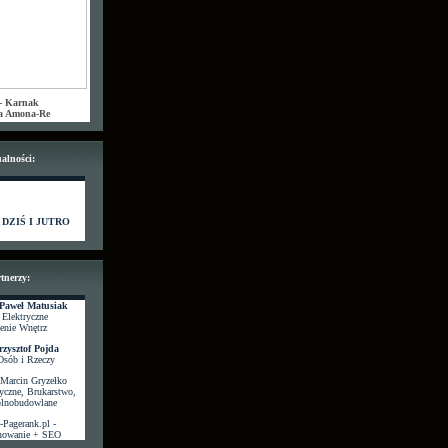
 - Karnak
a Amona-Re
alności:
DZIŚ I JUTRO
tnerzy:
 Paweł Matusiak
e Elektryczne
enie Wnętrz
rzysztof Pojda
Osób i Rzeczy
Marcin Gryzełko
ryczne, Brukarstwo,
ólnobudowlane