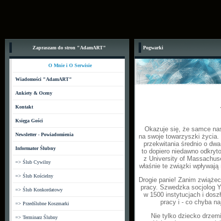
Zapraszam do stron "AdamART"
Pogwarki
O Mnie i O Serwisie
Wiadomości "AdamART"
Ankiety & Oceny
Kontakt
Księga Gości
Okazuje się, że samce na
Newsletter - Powiadomienia
na swoje towarzyszki życia
przekwitania średnio o dwa 
Informator Ślubny
to dopiero niedawno odkryt
z University of Massachus
=> Ślub Cywilny
właśnie te związki wpływają
=> Ślub Kościelny
Drogie panie! Zanim zwiążec
pracy. Szwedzka socjolog Y
=> Ślub Konkordatowy
w 1500 instytucjach i dosz
pracy i - co chyba n
=> Przedślubne Koszmarki
Nie tylko dziecko drze
=> Terminarz Ślubny