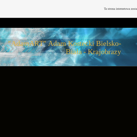
Ta strona internetowa zost
"AdamART" Adam Kostecki Bielsko-
Biała - Krajobrazy