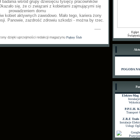
ł badania wśród grupy dziesięciu tysięcy pracowników
Okazało się, że ci związani z kobietami zajmującymi się
prowadzeniem domu
rów kobiet aktywnych zawodowo. Mało tego, kariera żony
sji. Panowie, zazdrość zdrowiu szkodzi - można by rzec.
-----
Egipt
Świątyni
zony dzięki uprzejmości redakcji magazynu
Piękny Ślub
Aktu
POGODA NA 
Par
Elektro-Mag
Instalacj
Wykończ
P.P.U.H. K
Transport 
Z.R.E Trafo
Instalacje Elekt
Usługi Og