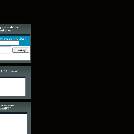
j nie znalazłeś?
szukaj w:
ich przedmiotów!
ook "Lubię to"
 w serwisie
amART"