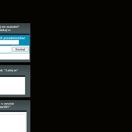
j nie znalazłeś?
szukaj w:
ich przedmiotów!
ook "Lubię to"
 w serwisie
amART"