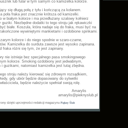
musznik lub fular w tym samym co kamizelka kolorze.
ący się długą połą z tyłu i kończącą za kolanem.
a poła fraka jest znacznie krótsza od kamizelki.
 w białym kolorze i ma przedłużany szalowy kołnierz
y guziki. Niezbędne dodatki to tego stroju jak rękawiczki
yć białe. Koszula, która nadaje się do fraka, musi być na
 zakończone wywiniętymi mankietami i ozdobione spinkami.
arym kolorze i do niego spodnie w szaro-czarne,
tów. Kamizelka do surduta zawsze jest wysoko zapinana.
d fraka różni się tym, że jest zapinany.
tóry nie istnieje bez specjalnego pasa smokingowego
mym kolorze. Smoking ozdobiony jest jedwabnym,
i guzikami, natomiast kamizelka jest tutaj zbędna.
go stroju należy kierować się zdrowym rozsądkiem,
tedy, gdy ubiór będzie dopasowany do sylwetki
właściciela, będzie należycie spełniał swoją rolę.
Amarylis
amarylis@pieknyslub.pl
zony dzięki uprzejmości redakcji magazynu
Piękny Ślub