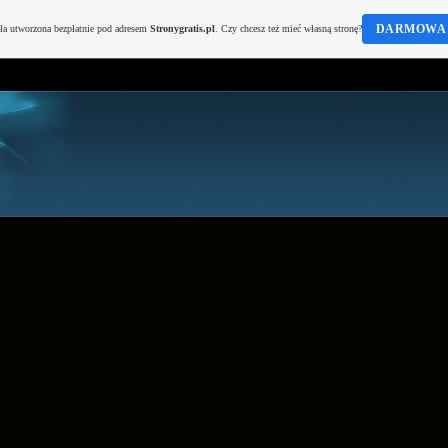
DARMOWA 
ała utworzona bezpłatnie pod adresem
Stronygratis.pl
. Czy chcesz też mieć własną stronę?