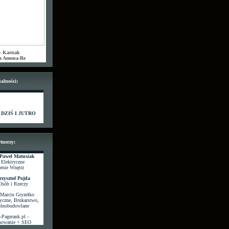
 - Karnak
a Amona-Re
alności:
DZIŚ I JUTRO
tnerzy:
 Paweł Matusiak
e Elektryczne
enie Wnętrz
rzysztof Pojda
Osób i Rzeczy
Marcin Gryzełko
ryczne, Brukarstwo,
ólnobudowlane