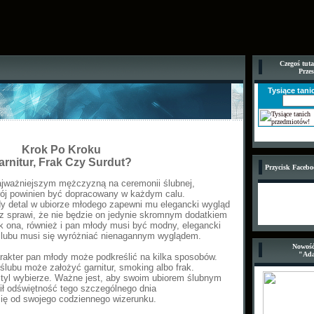
Czegoś tuta
Prze
Tysiące tan
Krok Po Kroku
arnitur, Frak Czy Surdut?
Przycisk Faceb
ajważniejszym mężczyzną na ceremonii ślubnej,
trój powinien być dopracowany w każdym calu.
y detal w ubiorze młodego zapewni mu elegancki wygląd
z sprawi, że nie będzie on jedynie skromnym dodatkiem
k ona, również i pan młody musi być modny, elegancki
ślubu musi się wyróżniać nienagannym wyglądem.
Nowość
"Ad
rakter pan młody może podkreślić na kilka sposobów.
lubu może założyć garnitur, smoking albo frak.
styl wybierze. Ważne jest, aby swoim ubiorem ślubnym
ił odświętność tego szczególnego dnia
 się od swojego codziennego wizerunku.