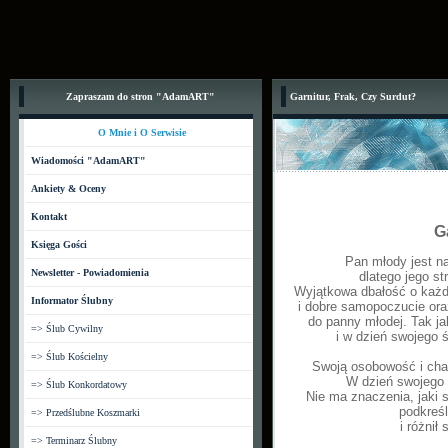
Zapraszam do stron "AdamART"
Garnitur, Frak, Czy Surdut?
O Mnie i O Serwisie
Wiadomości "AdamART"
Ankiety & Oceny
Kontakt
G
Księga Gości
Pan młody jest n
Newsletter - Powiadomienia
dlatego jego s
Wyjątkowa dbałość o każd
Informator Ślubny
i dobre samopoczucie ora
do panny młodej. Tak ja
=> Ślub Cywilny
i w dzień swojego 
=> Ślub Kościelny
Swoją osobowość i cha
W dzień swojego ś
=> Ślub Konkordatowy
Nie ma znaczenia, jaki 
podkreśl
=> Przedślubne Koszmarki
i różnił
=> Terminarz Ślubny