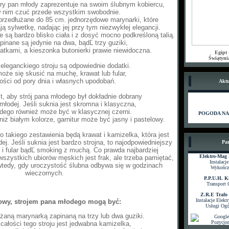
tóry pan młody zaprezentuje na swoim ślubnym kobiercu,
w nim czuć przede wszystkim swobodnie.
przedłużane do 85 cm. jednorzędowe marynarki, które
ą sylwetkę, nadając jej przy tym niezwykłej elegancji.
 są bardzo blisko ciała i z dosyć mocno podkreśloną talią.
pinane są jedynie na dwa, bądĽ trzy guziki,
atkami, a kieszonka butonierki prawie niewidoczna.
Egipt
Świątyni
eleganckiego stroju są odpowiednie dodatki.
że się skusić na muchę, krawat lub fular,
ości od pory dnia i własnych upodobań.
Aktu
st, aby strój pana młodego był dokładnie dobrany
młodej. Jeśli suknia jest skromna i klasyczna,
odego również może być w klasycznej czerni.
POGODA NA 
iż białym kolorze, garnitur może być jasny i pastelowy.
takiego zestawienia będą krawat i kamizelka, która jest
j. Jeśli suknia jest bardzo strojna, to najodpowiedniejszy
Par
i fular bądĽ smoking z muchą. Co prawda najbardziej
Elektro-Mag
zystkich ubiorów męskich jest frak, ale trzeba pamiętać,
Instalacj
 wtedy, gdy uroczystość ślubna odbywa się w godzinach
Wykończ
wieczornych.
P.P.U.H. K
Transport 
Z.R.E Trafo
Instalacje Elekt
owy, strojem pana młodego mogą być:
Usługi Og
żaną marynarką zapinaną na trzy lub dwa guziki.
całości tego stroju jest jedwabna kamizelka,