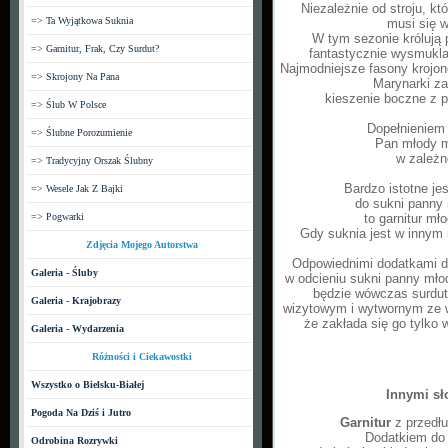
Niezależnie od stroju, k
=> Ta Wyjątkowa Suknia
musi się 
W tym sezonie królują 
=> Garnitur, Frak, Czy Surdut?
fantastycznie wysmuklaj
Najmodniejsze fasony krojone
=> Skrojony Na Pana
Marynarki za
kieszenie boczne z p
=> Ślub W Polsce
Dopełnieniem 
=> Ślubne Porozumienie
Pan młody mo
w zależn
=> Tradycyjny Orszak Ślubny
Bardzo istotne je
=> Wesele Jak Z Bajki
do sukni panny 
=> Pogwarki
to garnitur mł
Gdy suknia jest w innym n
Zdjęcia Mojego Autorstwa
Odpowiednimi dodatkami do 
Galeria - Śluby
w odcieniu sukni panny młode
będzie wówczas surdut 
Galeria - Krajobrazy
wizytowym i wytwornym ze ws
że zakłada się go tylko
Galeria - Wydarzenia
Różności i Ciekawostki
Wszystko o Bielsku-Białej
Innymi sł
Pogoda Na Dziś i Jutro
Garnitur
z przedłu
Dodatkiem do 
Odrobina Rozrywki