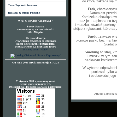
do której zakłada się 
Tester Prędkości Internetu
Frak,
charakteryzuj
Natomiast przedni
Reklamy & Strony Polecane
Kamizelka obowiązkowo
oraz jest zapinana na trz
Witaj w Serwisie "AdamART"
i muszka, również powinny b
Strony Serwisu
stójce z rękawami, które są
dostosowane są do rozdzielczości:
1024x768 piks.
Surdut
zawsze w sz
Do prawidłowego
pionowe paski, bez mankie
wyświetlania zawartych tu informacji
zaleca się stosowanie przeglądarki
Surdut o
Mozilla Firefox 3.0 oraz łącza 1Mb/s
Katalog stron - 4DEV
Smoking
to strój, k
i muszki w tym sa
szalowym kołnierzem 
Od roku 2009 serwis monitoruje STAT24
W wyborze odpowiednie
ponieważ tylko w
i osobowości jego 
25 stycznia 2009 wyzerowany został
licznik gości zagranicznych.
Dziś kolekcja Flag przedstawia się następująco:
Artykuł zamieczc