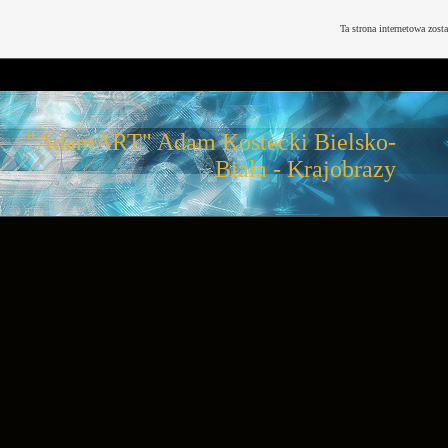
Ta strona internetowa zost
"AdamART" Adam Kostecki Bielsko-
Biała - Krajobrazy