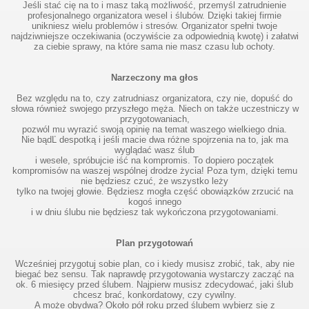
Jeśli stać cię na to i masz taką możliwość, przemyśl zatrudnienie
profesjonalnego organizatora wesel i ślubów. Dzięki takiej firmie
unikniesz wielu problemów i stresów. Organizator spełni twoje
najdziwniejsze oczekiwania (oczywiście za odpowiednią kwotę) i załatwi
za ciebie sprawy, na które sama nie masz czasu lub ochoty.
Narzeczony ma głos
Bez względu na to, czy zatrudniasz organizatora, czy nie, dopuść do
słowa również swojego przyszłego męża. Niech on także uczestniczy w
przygotowaniach,
pozwól mu wyrazić swoją opinię na temat waszego wielkiego dnia.
Nie bądĽ despotką i jeśli macie dwa różne spojrzenia na to, jak ma
wyglądać wasz ślub
i wesele, spróbujcie iść na kompromis. To dopiero początek
kompromisów na waszej wspólnej drodze życia! Poza tym, dzięki temu
nie będziesz czuć, że wszystko leży
tylko na twojej głowie. Będziesz mogła część obowiązków zrzucić na
kogoś innego
i w dniu ślubu nie będziesz tak wykończona przygotowaniami.
Plan przygotowań
Wcześniej przygotuj sobie plan, co i kiedy musisz zrobić, tak, aby nie
biegać bez sensu. Tak naprawdę przygotowania wystarczy zacząć na
ok. 6 miesięcy przed ślubem. Najpierw musisz zdecydować, jaki ślub
chcesz brać, konkordatowy, czy cywilny.
A może obydwa? Około pół roku przed ślubem wybierz się z