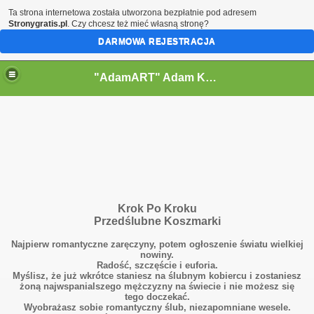
Ta strona internetowa została utworzona bezpłatnie pod adresem
Stronygratis.pl
. Czy chcesz też mieć własną stronę?
DARMOWA REJESTRACJA
"AdamART" Adam Kostecki Bielsko-Biała - Krajobrazy
Krok Po Kroku
Przedślubne Koszmarki
Najpierw romantyczne zaręczyny, potem ogłoszenie światu wielkiej
a
nowiny.
Radość, szczęście i euforia.
Myślisz, że już wkrótce staniesz na ślubnym kobiercu i zostaniesz
żoną najwspanialszego mężczyzny na świecie i nie możesz się
tego doczekać.
Wyobrażasz sobie romantyczny ślub, niezapomniane wesele.