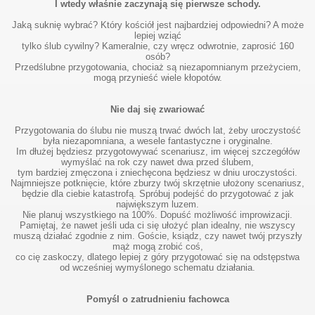
I wtedy właśnie zaczynają się pierwsze schody.
Jaką suknię wybrać? Który kościół jest najbardziej odpowiedni? A może
lepiej wziąć
tylko ślub cywilny? Kameralnie, czy wręcz odwrotnie, zaprosić 160
osób?
Przedślubne przygotowania, chociaż są niezapomnianym przeżyciem,
mogą przynieść wiele kłopotów.
Nie daj się zwariować
Przygotowania do ślubu nie muszą trwać dwóch lat, żeby uroczystość
była niezapomniana, a wesele fantastyczne i oryginalne.
Im dłużej będziesz przygotowywać scenariusz, im więcej szczegółów
wymyślać na rok czy nawet dwa przed ślubem,
tym bardziej zmęczona i zniechęcona będziesz w dniu uroczystości.
ut?
Najmniejsze potknięcie, które zburzy twój skrzętnie ułożony scenariusz,
będzie dla ciebie katastrofą. Spróbuj podejść do przygotować z jak
największym luzem.
Nie planuj wszystkiego na 100%. Dopuść możliwość improwizacji.
Pamiętaj, że nawet jeśli uda ci się ułożyć plan idealny, nie wszyscy
muszą działać zgodnie z nim. Goście, ksiądz, czy nawet twój przyszły
mąż mogą zrobić coś,
co cię zaskoczy, dlatego lepiej z góry przygotować się na odstępstwa
od wcześniej wymyślonego schematu działania.
ny
Pomyśl o zatrudnieniu fachowca