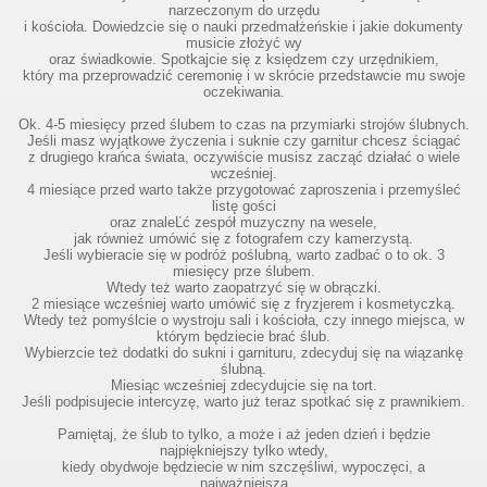
narzeczonym do urzędu
i kościoła. Dowiedzcie się o nauki przedmałżeńskie i jakie dokumenty
musicie złożyć wy
oraz świadkowie. Spotkajcie się z księdzem czy urzędnikiem,
który ma przeprowadzić ceremonię i w skrócie przedstawcie mu swoje
e
oczekiwania.
Ok. 4-5 miesięcy przed ślubem to czas na przymiarki strojów ślubnych.
Jeśli masz wyjątkowe życzenia i suknie czy garnitur chcesz ściągać
z drugiego krańca świata, oczywiście musisz zacząć działać o wiele
wcześniej.
4 miesiące przed warto także przygotować zaproszenia i przemyśleć
listę gości
oraz znaleĽć zespół muzyczny na wesele,
jak również umówić się z fotografem czy kamerzystą.
Jeśli wybieracie się w podróż poślubną, warto zadbać o to ok. 3
miesięcy prze ślubem.
Wtedy też warto zaopatrzyć się w obrączki.
2 miesiące wcześniej warto umówić się z fryzjerem i kosmetyczką.
Wtedy też pomyślcie o wystroju sali i kościoła, czy innego miejsca, w
którym będziecie brać ślub.
Wybierzcie też dodatki do sukni i garnituru, zdecyduj się na wiązankę
ślubną.
Miesiąc wcześniej zdecydujcie się na tort.
Jeśli podpisujecie intercyzę, warto już teraz spotkać się z prawnikiem.
Pamiętaj, że ślub to tylko, a może i aż jeden dzień i będzie
najpiękniejszy tylko wtedy,
kiedy obydwoje będziecie w nim szczęśliwi, wypoczęci, a
najważniejsza